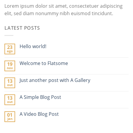
Lorem ipsum dolor sit amet, consectetuer adipiscing
elit, sed diam nonummy nibh euismod tincidunt.
LATEST POSTS
Hello world!
23
ago
Welcome to Flatsome
19
nov
Just another post with A Gallery
13
out
A Simple Blog Post
13
out
A Video Blog Post
01
jan