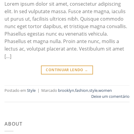
Lorem ipsum dolor sit amet, consectetur adipiscing
elit. In sed vulputate massa. Fusce ante magna, iaculis
ut purus ut, facilisis ultrices nibh. Quisque commodo
nunc eget tortor dapibus, et tristique magna convallis.
Phasellus egestas nunc eu venenatis vehicula.
Phasellus et magna nulla. Proin ante nunc, mollis a
lectus ac, volutpat placerat ante. Vestibulum sit amet
[…]
CONTINUAR LENDO
→
Postado em
Style
|
Marcado
brooklyn
,
fashion
,
style
,
women
Deixe um comentário
ABOUT