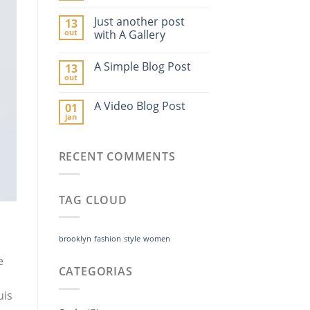
Just another post
13
out
with A Gallery
A Simple Blog Post
13
out
A Video Blog Post
01
jan
RECENT COMMENTS
TAG CLOUD
brooklyn
fashion
style
women
e
CATEGORIAS
uis