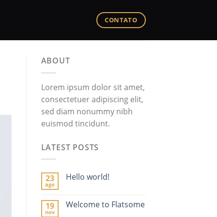
CONTATO
ABOUT
Lorem ipsum dolor sit amet,
consectetuer adipiscing elit,
sed diam nonummy nibh
euismod tincidunt.
LATEST POSTS
Hello world!
23
ago
Welcome to Flatsome
19
nov