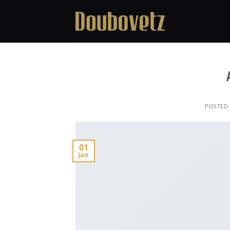
Skip
to
content
POSTED
01
jan